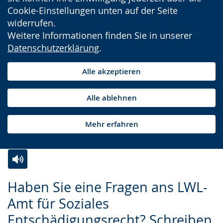
Cookie-Einstellungen unten auf der Seite
widerrufen.
Weitere Informationen finden Sie in unserer
Datenschutzerklärung
.
Alle akzeptieren
Alle ablehnen
Mehr erfahren
Zur
Aktiviere
Ein
Haben Sie eine Fragen ans LWL-
Leichten
Audio-
Video
Amt für Soziales
Sprache
Unterstützung.
in
Entschädigungsrecht? Schreiben
wechseln.
Deutscher